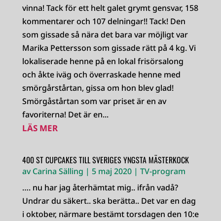
vinna! Tack för ett helt galet grymt gensvar, 158
kommentarer och 107 delningar!! Tack! Den
som gissade så nära det bara var möjligt var
Marika Pettersson som gissade rätt på 4 kg. Vi
lokaliserade henne på en lokal frisörsalong
och åkte iväg och överraskade henne med
smörgårstårtan, gissa om hon blev glad!
Smörgåstårtan som var priset är en av
favoriterna! Det är en...
LÄS MER
400 ST CUPCAKES TILL SVERIGES YNGSTA MÄSTERKOCK
av
Carina Sälling
|
5 maj 2020
|
TV-program
…. nu har jag återhämtat mig.. ifrån vadå?
Undrar du säkert.. ska berätta.. Det var en dag
i oktober, närmare bestämt torsdagen den 10:e