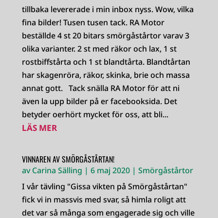
tillbaka levererade i min inbox nyss. Wow, vilka
fina bilder! Tusen tusen tack. RA Motor
beställde 4 st 20 bitars smörgåstårtor varav 3
olika varianter. 2 st med räkor och lax, 1 st
rostbiffstårta och 1 st blandtårta. Blandtårtan
har skagenröra, räkor, skinka, brie och massa
annat gott. Tack snälla RA Motor för att ni
även la upp bilder på er facebooksida. Det
betyder oerhört mycket för oss, att bli...
LÄS MER
VINNAREN AV SMÖRGÅSTÅRTAN!
av
Carina Sälling
|
6 maj 2020
|
Smörgåstårtor
I vår tävling "Gissa vikten på Smörgåstårtan"
fick vi in massvis med svar, så himla roligt att
det var så många som engagerade sig och ville