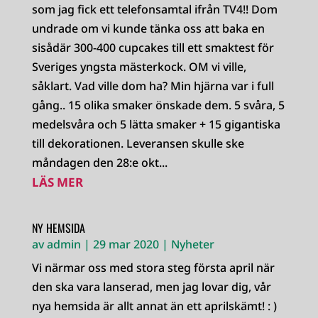
som jag fick ett telefonsamtal ifrån TV4!! Dom
undrade om vi kunde tänka oss att baka en
sisådär 300-400 cupcakes till ett smaktest för
Sveriges yngsta mästerkock. OM vi ville,
såklart. Vad ville dom ha? Min hjärna var i full
gång.. 15 olika smaker önskade dem. 5 svåra, 5
medelsvåra och 5 lätta smaker + 15 gigantiska
till dekorationen. Leveransen skulle ske
måndagen den 28:e okt...
LÄS MER
NY HEMSIDA
av
admin
|
29 mar 2020
|
Nyheter
Vi närmar oss med stora steg första april när
den ska vara lanserad, men jag lovar dig, vår
nya hemsida är allt annat än ett aprilskämt! : )