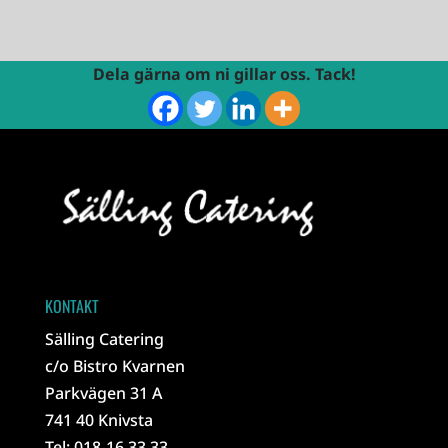
Dela gärna om ni gillar oss. Tack!
KONTAKT
Sälling Catering
c/o Bistro Kvarnen
Parkvägen 31 A
741 40 Knivsta
Tel: 018-16 33 33