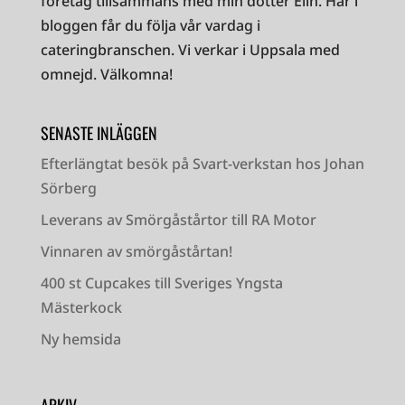
företag tillsammans med min dotter Elin. Här i
bloggen får du följa vår vardag i
cateringbranschen. Vi verkar i Uppsala med
omnejd. Välkomna!
SENASTE INLÄGGEN
Efterlängtat besök på Svart-verkstan hos Johan
Sörberg
Leverans av Smörgåstårtor till RA Motor
Vinnaren av smörgåstårtan!
400 st Cupcakes till Sveriges Yngsta
Mästerkock
Ny hemsida