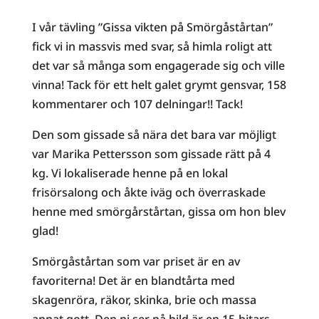
I vår tävling ”Gissa vikten på Smörgåstårtan”
fick vi in massvis med svar, så himla roligt att
det var så många som engagerade sig och ville
vinna! Tack för ett helt galet grymt gensvar, 158
kommentarer och 107 delningar!! Tack!
Den som gissade så nära det bara var möjligt
var Marika Pettersson som gissade rätt på 4
kg. Vi lokaliserade henne på en lokal
frisörsalong och åkte iväg och överraskade
henne med smörgårstårtan, gissa om hon blev
glad!
Smörgåstårtan som var priset är en av
favoriterna! Det är en blandtårta med
skagenröra, räkor, skinka, brie och massa
annat gott. Den ni ser på bild är en 15-bitars