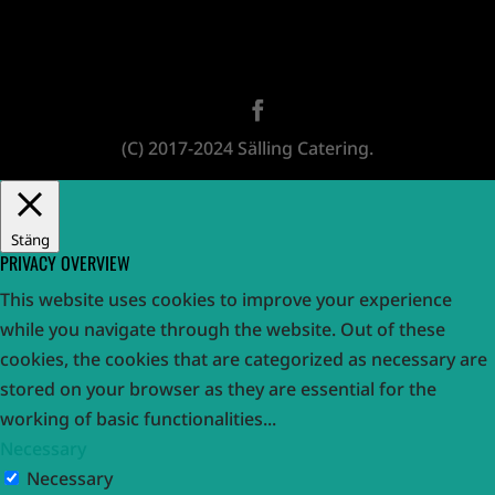
(C) 2017-2024 Sälling Catering.
Stäng
PRIVACY OVERVIEW
This website uses cookies to improve your experience
while you navigate through the website. Out of these
cookies, the cookies that are categorized as necessary are
stored on your browser as they are essential for the
working of basic functionalities
...
Necessary
Necessary